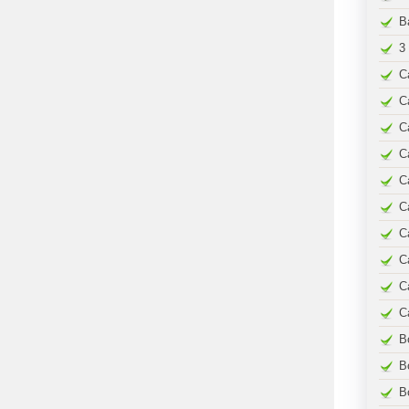
Ba
3
Ca
C
Ca
C
C
C
Ca
C
Ca
C
B
B
B