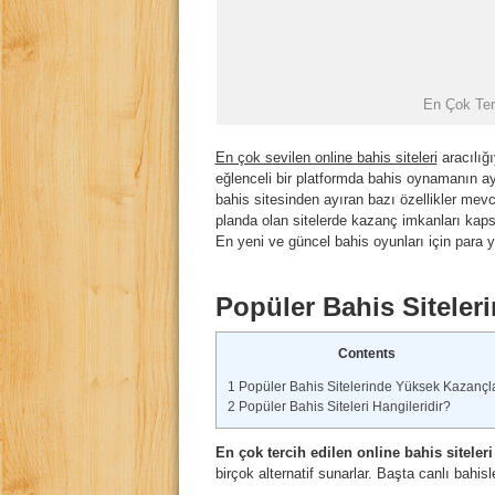
En Çok Terc
En çok sevilen online bahis siteleri
aracılığı
eğlenceli bir platformda bahis oynamanın ayrı
bahis sitesinden ayıran bazı özellikler mevcu
planda olan sitelerde kazanç imkanları kapsa
En yeni ve güncel bahis oyunları için para yat
Popüler Bahis Siteler
Contents
1
Popüler Bahis Sitelerinde Yüksek Kazançla
2
Popüler Bahis Siteleri Hangileridir?
En çok tercih edilen online bahis siteleri
birçok alternatif sunarlar. Başta canlı bahi