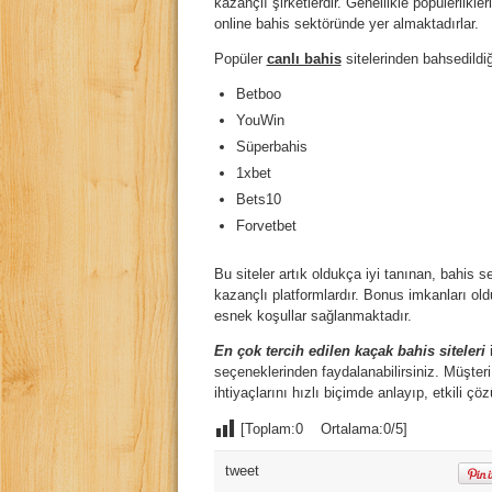
kazançlı şirketlerdir. Genellikle popülerlikl
online bahis sektöründe yer almaktadırlar.
Popüler
canlı bahis
sitelerinden bahsedildiğ
Betboo
YouWin
Süperbahis
1xbet
Bets10
Forvetbet
Bu siteler artık oldukça iyi tanınan, bahis s
kazançlı platformlardır. Bonus imkanları old
esnek koşullar sağlanmaktadır.
En çok tercih edilen kaçak bahis siteleri
i
seçeneklerinden faydalanabilirsiniz. Müşteri h
ihtiyaçlarını hızlı biçimde anlayıp, etkili çöz
[Toplam:0 Ortalama:0/5]
tweet