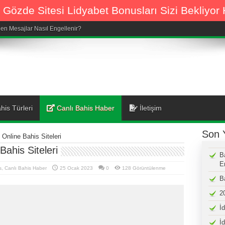
n Gözde Sitesi Lidyabet Bonusları Sizi Bekliy
len Mesajlar Nasıl Engellenir?
his Türleri
Canlı Bahis Haber
İletişim
Son Y
Online Bahis Siteleri
Bahis Siteleri
B
E
s
,
Canlı Bahis Haber
25 Ocak 2023
0
128 Görüntülenme
B
2
İd
İ