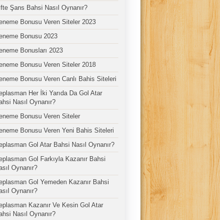
ifte Şans Bahsi Nasıl Oynanır?
eneme Bonusu Veren Siteler 2023
eneme Bonusu 2023
eneme Bonusları 2023
eneme Bonusu Veren Siteler 2018
eneme Bonusu Veren Canlı Bahis Siteleri
eplasman Her İki Yarıda Da Gol Atar
ahsi Nasıl Oynanır?
eneme Bonusu Veren Siteler
eneme Bonusu Veren Yeni Bahis Siteleri
eplasman Gol Atar Bahsi Nasıl Oynanır?
eplasman Gol Farkıyla Kazanır Bahsi
asıl Oynanır?
eplasman Gol Yemeden Kazanır Bahsi
asıl Oynanır?
eplasman Kazanır Ve Kesin Gol Atar
ahsi Nasıl Oynanır?