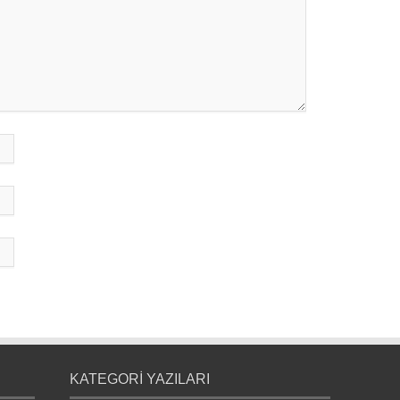
KATEGORI YAZILARI