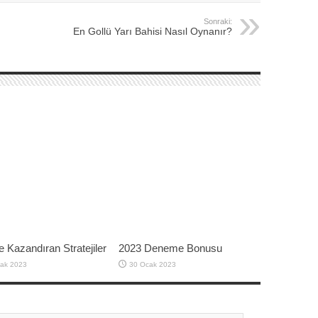
Sonraki:
En Gollü Yarı Bahisi Nasıl Oynanır?
e Kazandıran Stratejiler
2023 Deneme Bonusu
ak 2023
30 Ocak 2023