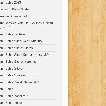
anlı Bahis 2023
onussuz Bahis Siteleri
eneme Bonusları 2018
fte Şans Ve Karşılıklı Gol Bahisi Nasıl
ynanır?
nlı Bahis Taktikleri
anlı Bahis Sitesi Nasıl Kurulur?
nlı Bahis Siteleri Listesi
anlı Bahis Sitesi Kurmak Kolay Mı?
anlı Bahis Siteleri Yorumları
nlı Bahis Siteleri
nlı Bahis Stratejisi
anlı Bahis Yasal Olacak Mı?
anlı Bahis
anlı Bahis Yasal Mı?
anlı Bahis Yasası