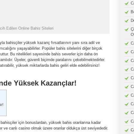
C
B
D
ih Edilen Online Bahis Siteleri
Çi
O
yla bahisçiler yüksek kazanç fırsatlarının yanı sıra adil ve
Ca
calığını yaşayabilirler. Popüler bahis sitelerini diğer birçok
C
ttur. Bu nitelikleri sayesinde bahis severler için daha ön
mlıdır. Üyeler, güvenli biçimde paralarını çekebilmektedirler.
Ca
ırabilir, yüksek miktarlarda bahis geliri elde edebilirsiniz!
C
C
inde Yüksek Kazançlar!
Ca
Ca
C
r!
C
C
bahisçiler için bonuslardan, yüksek bahis oranlarına kadar
sler ve canlı casino olmak üzere oranlar oldukça üst seviyededir.
C